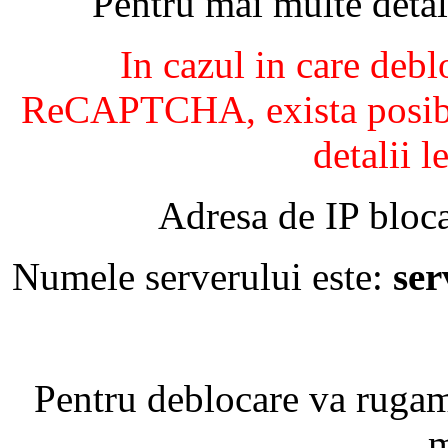
Pentru mai multe detal
In cazul in care debl
ReCAPTCHA, exista posibil
detalii l
Adresa de IP bloca
Numele serverului este:
se
Pentru deblocare va ruga
m